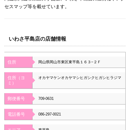
セスマップ等を載せています。
いわさ平島店の店舗情報
住所
岡山県岡山市東区東平島１６３−２Ｆ
住所（ヨ
オカヤマケンオカヤマシヒガシクヒガシヒラジマ
ミ）
郵便番号
709-0631
電話番号
086-297-0021
エリア
東平島