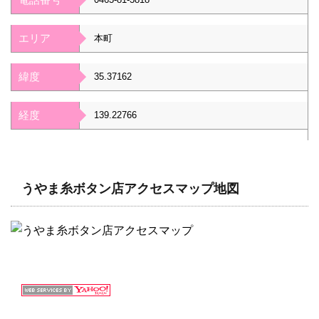
エリア
本町
緯度
35.37162
経度
139.22766
うやま糸ボタン店アクセスマップ地図