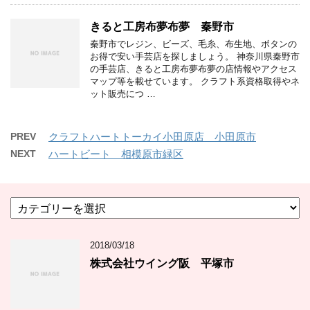
きると工房布夢布夢 秦野市
秦野市でレジン、ビーズ、毛糸、布生地、ボタンの
お得で安い手芸店を探しましょう。 神奈川県秦野市
の手芸店、きると工房布夢布夢の店情報やアクセス
マップ等を載せています。 クラフト系資格取得やネ
ット販売につ …
PREV
クラフトハートトーカイ小田原店 小田原市
NEXT
ハートビート 相模原市緑区
カ
テ
ゴ
2018/03/18
リ
ー
株式会社ウイング阪 平塚市