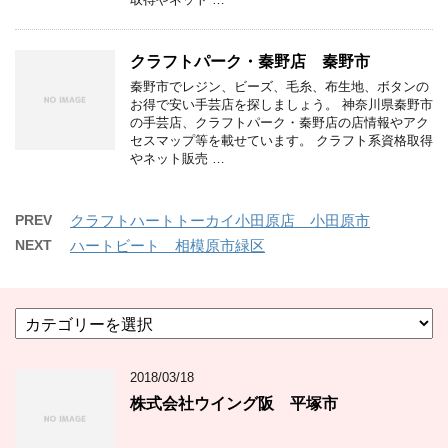
クラフトパーク・秦野店 秦野市
秦野市でレジン、ビーズ、毛糸、布生地、ボタンの
お得で安い手芸店を探しましょう。 神奈川県秦野市
の手芸店、クラフトパーク・秦野店の店情報やアク
セスマップ等を載せています。 クラフト系資格取得
やネット販売 …
PREV
クラフトハートトーカイ小田原店 小田原市
NEXT
ハートビート 相模原市緑区
カ
テ
ゴ
2018/03/18
リ
ー
株式会社ウイング阪 平塚市