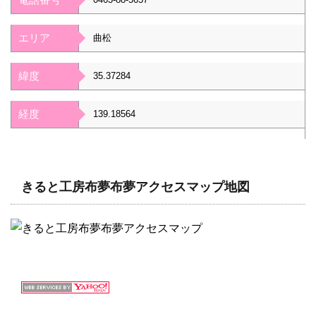
エリア
曲松
緯度
35.37284
経度
139.18564
きると工房布夢布夢アクセスマップ地図