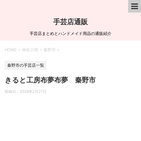
手芸店通販
手芸店まとめとハンドメイド用品の通販紹介
HOME
>
神奈川県
>
秦野市
>
秦野市の手芸店一覧
きると工房布夢布夢 秦野市
投稿日：
2018年2月27日