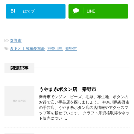
B!
はてブ
LINE
-
秦野市
-
きると工房布夢布夢
,
神奈川県
,
秦野市
関連記事
うやま糸ボタン店 秦野市
秦野市でレジン、ビーズ、毛糸、布生地、ボタンの
お得で安い手芸店を探しましょう。 神奈川県秦野市
の手芸店、うやま糸ボタン店の店情報やアクセスマ
ップ等を載せています。 クラフト系資格取得やネッ
ト販売につい …