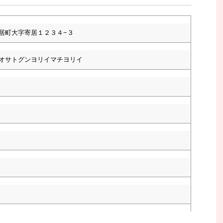
居町大字寄居１２３４−３
オサトグンヨリイマチヨリイ