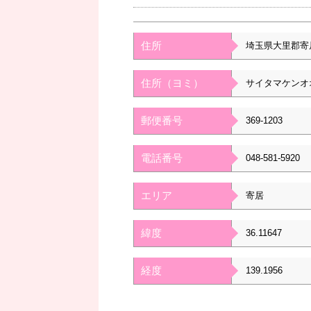
住所
埼玉県大里郡寄
住所（ヨミ）
サイタマケンオ
郵便番号
369-1203
電話番号
048-581-5920
エリア
寄居
緯度
36.11647
経度
139.1956