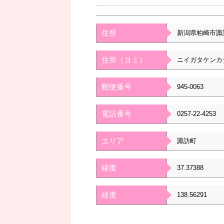
住所
新潟県柏崎市諏
住所（ヨミ）
ニイガタケンカ
郵便番号
945-0063
電話番号
0257-22-4253
エリア
諏訪町
緯度
37.37388
経度
138.56291