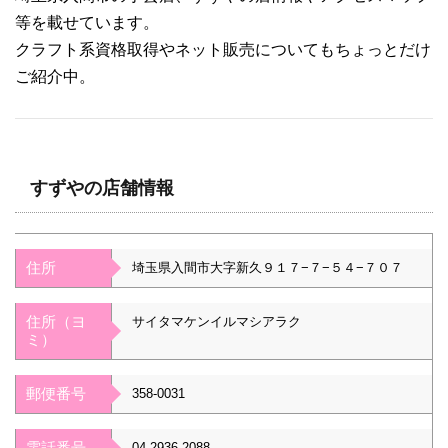
等を載せています。
クラフト系資格取得やネット販売についてもちょっとだけ
ご紹介中。
すずやの店舗情報
住所
埼玉県入間市大字新久９１７−７−５４−７０７
住所（ヨ
サイタマケンイルマシアラク
ミ）
郵便番号
358-0031
電話番号
04-2936-2088