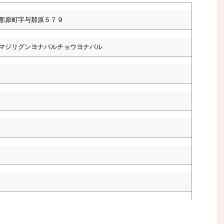
那原町字与那原５７９
マジリグンヨナバルチョウヨナバル