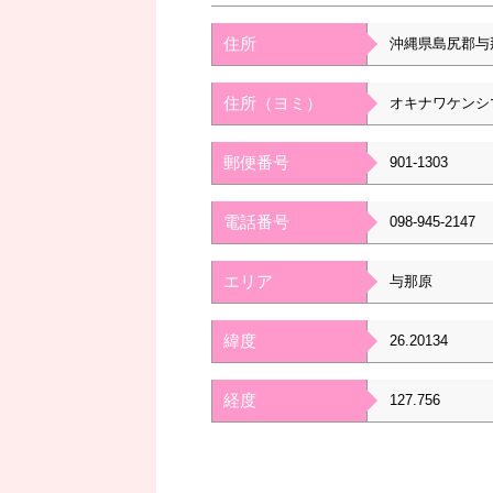
住所
沖縄県島尻郡与
住所（ヨミ）
オキナワケンシ
郵便番号
901-1303
電話番号
098-945-2147
エリア
与那原
緯度
26.20134
経度
127.756