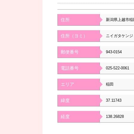
住所
新潟県上越市稲
住所（ヨミ）
ニイガタケンジ
郵便番号
943-0154
電話番号
025-522-0061
エリア
稲田
緯度
37.11743
経度
138.26828