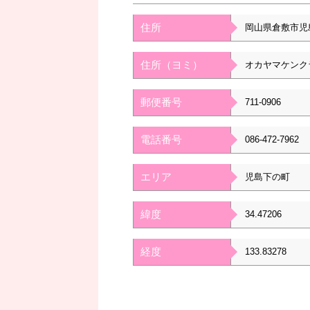
住所
岡山県倉敷市児
住所（ヨミ）
オカヤマケンク
郵便番号
711-0906
電話番号
086-472-7962
エリア
児島下の町
緯度
34.47206
経度
133.83278