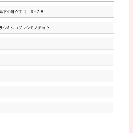
島下の町９丁目１６−２８
ラシキシコジマシモノチョウ