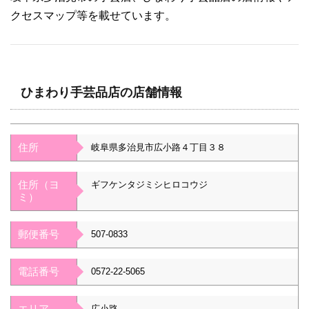
クセスマップ等を載せています。
ひまわり手芸品店の店舗情報
住所
岐阜県多治見市広小路４丁目３８
住所（ヨ
ギフケンタジミシヒロコウジ
ミ）
郵便番号
507-0833
電話番号
0572-22-5065
エリア
広小路