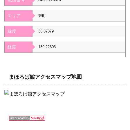
エリア
栄町
緯度
35.37379
経度
139.22603
まほろば館アクセスマップ地図