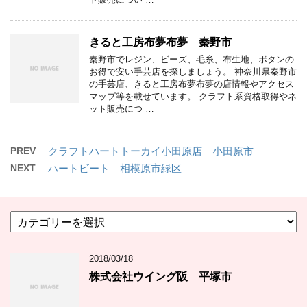
きると工房布夢布夢 秦野市
秦野市でレジン、ビーズ、毛糸、布生地、ボタンの
お得で安い手芸店を探しましょう。 神奈川県秦野市
の手芸店、きると工房布夢布夢の店情報やアクセス
マップ等を載せています。 クラフト系資格取得やネ
ット販売につ …
PREV
クラフトハートトーカイ小田原店 小田原市
NEXT
ハートビート 相模原市緑区
カ
テ
ゴ
2018/03/18
リ
ー
株式会社ウイング阪 平塚市