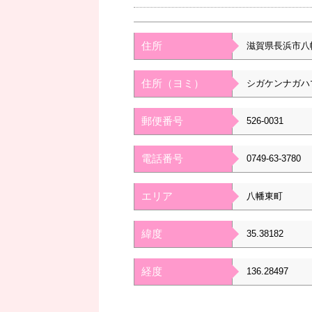
住所
滋賀県長浜市八
住所（ヨミ）
シガケンナガハ
郵便番号
526-0031
電話番号
0749-63-3780
エリア
八幡東町
緯度
35.38182
経度
136.28497