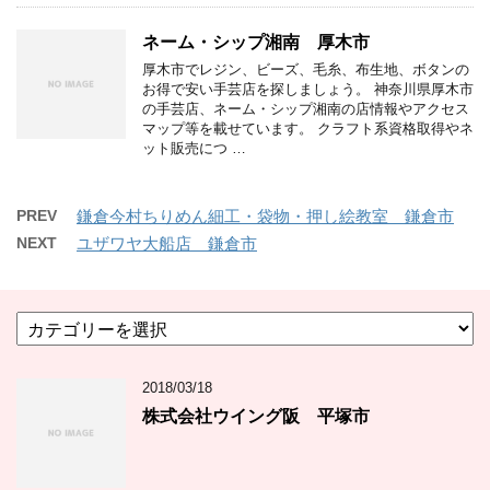
ネーム・シップ湘南 厚木市
厚木市でレジン、ビーズ、毛糸、布生地、ボタンの
お得で安い手芸店を探しましょう。 神奈川県厚木市
の手芸店、ネーム・シップ湘南の店情報やアクセス
マップ等を載せています。 クラフト系資格取得やネ
ット販売につ …
PREV
鎌倉今村ちりめん細工・袋物・押し絵教室 鎌倉市
NEXT
ユザワヤ大船店 鎌倉市
カ
テ
ゴ
2018/03/18
リ
ー
株式会社ウイング阪 平塚市