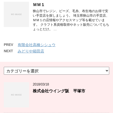
ＭＭ１
狭山市でレジン、ビーズ、毛糸、布生地のお得で安
い手芸店を探しましょう。 埼玉県狭山市の手芸店、
ＭＭ１の店情報やアクセスマップ等を載せていま
す。 クラフト系資格取得やネット販売についてもち
ょっとだけ。 …
PREV
有限会社高橋シシュウ
NEXT
みどりや箱田店
カ
テ
ゴ
2018/03/18
リ
ー
株式会社ウイング阪 平塚市