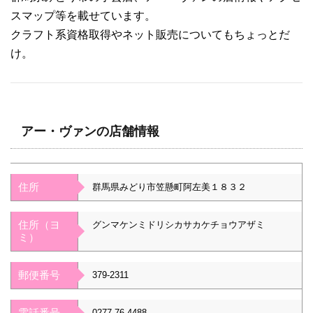
スマップ等を載せています。
クラフト系資格取得やネット販売についてもちょっとだ
け。
アー・ヴァンの店舗情報
住所
群馬県みどり市笠懸町阿左美１８３２
住所（ヨ
グンマケンミドリシカサカケチョウアザミ
ミ）
郵便番号
379-2311
電話番号
0277-76-4488