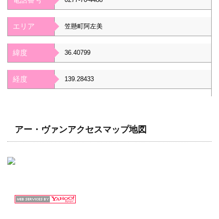
エリア
笠懸町阿左美
緯度
36.40799
経度
139.28433
アー・ヴァンアクセスマップ地図