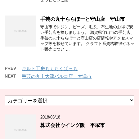
手芸の丸十ららぽーと守山店 守山市
守山市でレジン、ビーズ、毛糸、布生地のお得で安
い手芸店を探しましょう。 滋賀県守山市の手芸店、
手芸の丸十ららぽーと守山店の店情報やアクセスマ
ップ等を載せています。 クラフト系資格取得やネッ
ト販売につい …
PREV
キルト工房ちくちくぱっち
NEXT
手芸の丸十大津パルコ店 大津市
カ
テ
ゴ
2018/03/18
リ
ー
株式会社ウイング阪 平塚市