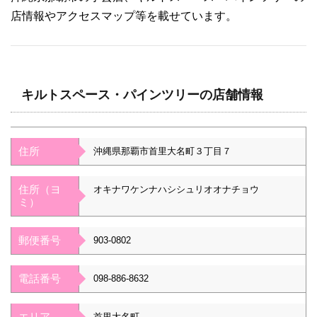
店情報やアクセスマップ等を載せています。
キルトスペース・パインツリーの店舗情報
住所
沖縄県那覇市首里大名町３丁目７
住所（ヨ
オキナワケンナハシシュリオオナチョウ
ミ）
郵便番号
903-0802
電話番号
098-886-8632
エリア
首里大名町