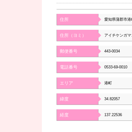
住所
愛知県蒲郡市港
住所（ヨミ）
アイチケンガマ
郵便番号
443-0034
電話番号
0533-69-0010
エリア
港町
緯度
34.82057
経度
137.22536