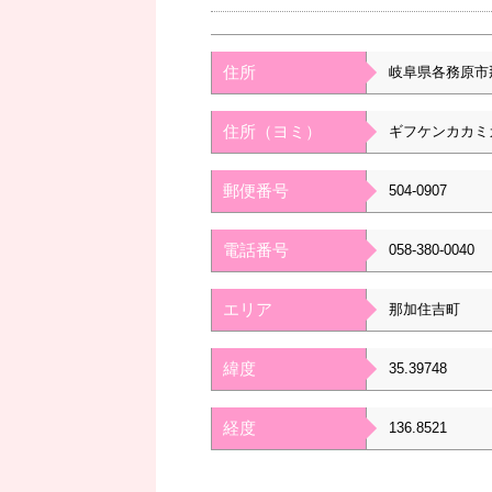
住所
岐阜県各務原市
住所（ヨミ）
ギフケンカカミ
郵便番号
504-0907
電話番号
058-380-0040
エリア
那加住吉町
緯度
35.39748
経度
136.8521