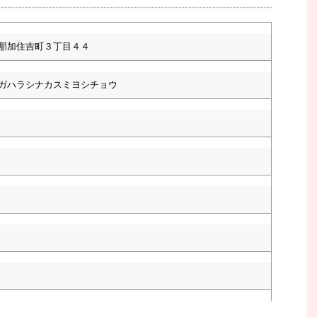
那加住吉町３丁目４４
ガハラシナカスミヨシチョウ