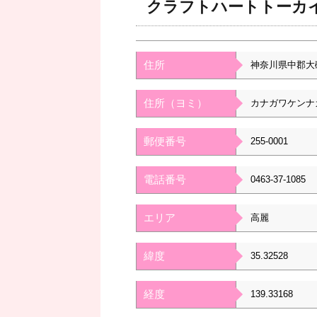
クラフトハートトーカ
住所
神奈川県中郡大
住所（ヨミ）
カナガワケンナ
郵便番号
255-0001
電話番号
0463-37-1085
エリア
高麗
緯度
35.32528
経度
139.33168