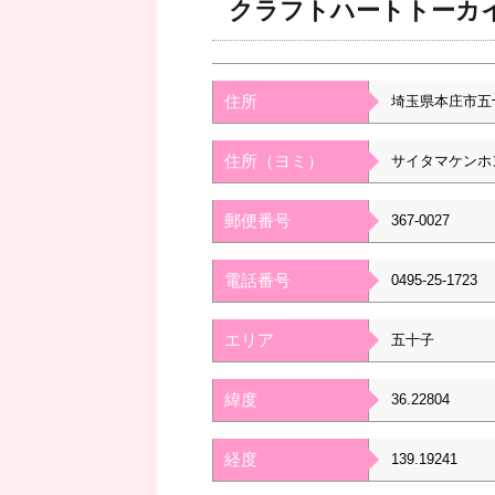
クラフトハートトーカ
住所
埼玉県本庄市五
住所（ヨミ）
サイタマケンホ
郵便番号
367-0027
電話番号
0495-25-1723
エリア
五十子
緯度
36.22804
経度
139.19241