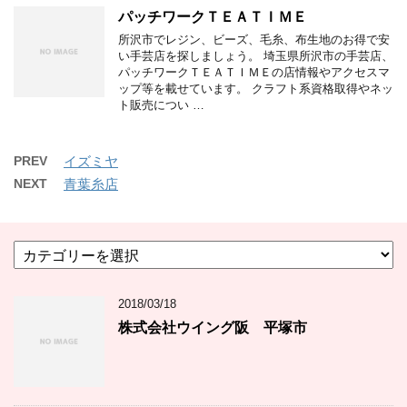
パッチワークＴＥＡＴＩＭＥ
所沢市でレジン、ビーズ、毛糸、布生地のお得で安
い手芸店を探しましょう。 埼玉県所沢市の手芸店、
パッチワークＴＥＡＴＩＭＥの店情報やアクセスマ
ップ等を載せています。 クラフト系資格取得やネッ
ト販売につい …
PREV
イズミヤ
NEXT
青葉糸店
カ
テ
ゴ
2018/03/18
リ
ー
株式会社ウイング阪 平塚市