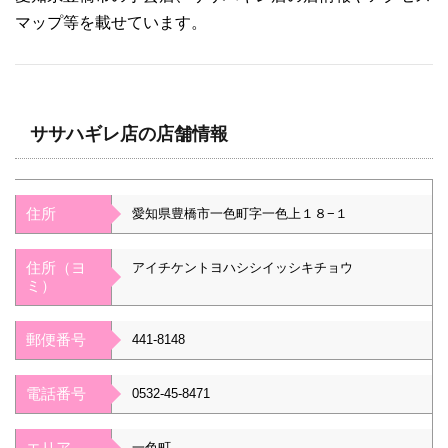
マップ等を載せています。
ササハギレ店の店舗情報
住所
愛知県豊橋市一色町字一色上１８−１
住所（ヨ
アイチケントヨハシシイッシキチョウ
ミ）
郵便番号
441-8148
電話番号
0532-45-8471
エリア
一色町