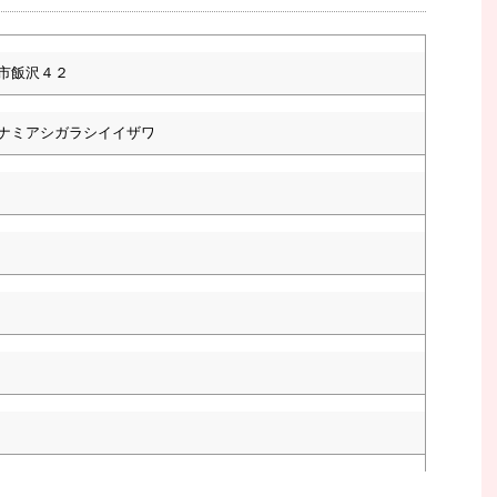
市飯沢４２
ナミアシガラシイイザワ