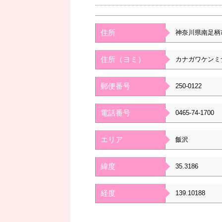
住所
神奈川県南足柄
住所（ヨミ）
カナガワケンミ
郵便番号
250-0122
電話番号
0465-74-1700
エリア
飯沢
緯度
35.3186
経度
139.10188