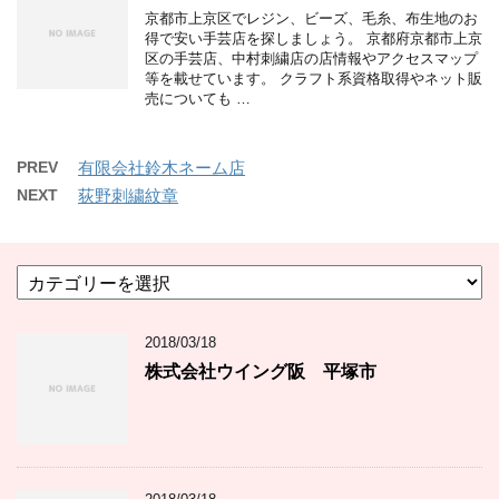
京都市上京区でレジン、ビーズ、毛糸、布生地のお
得で安い手芸店を探しましょう。 京都府京都市上京
区の手芸店、中村刺繍店の店情報やアクセスマップ
等を載せています。 クラフト系資格取得やネット販
売についても …
PREV
有限会社鈴木ネーム店
NEXT
荻野刺繍紋章
カ
テ
ゴ
2018/03/18
リ
ー
株式会社ウイング阪 平塚市