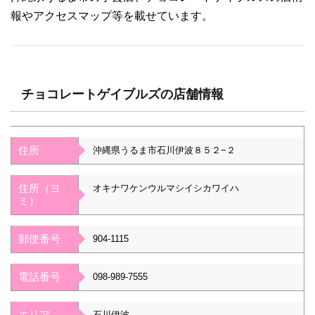
報やアクセスマップ等を載せています。
チョコレートゲイブルズの店舗情報
住所
沖縄県うるま市石川伊波８５２−２
住所（ヨ
オキナワケンウルマシイシカワイハ
ミ）
郵便番号
904-1115
電話番号
098-989-7555
エリア
石川伊波