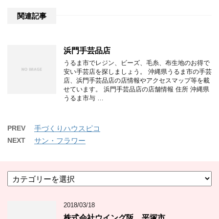
関連記事
浜門手芸品店
うるま市でレジン、ビーズ、毛糸、布生地のお得で
安い手芸店を探しましょう。 沖縄県うるま市の手芸
店、浜門手芸品店の店情報やアクセスマップ等を載
せています。 浜門手芸品店の店舗情報 住所 沖縄県
うるま市与 …
PREV
手づくりハウスピコ
NEXT
サン・フラワー
カ
テ
ゴ
2018/03/18
リ
ー
株式会社ウイング阪 平塚市