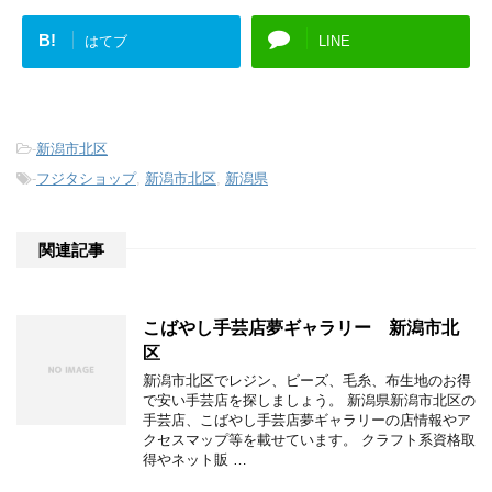
B!
はてブ
LINE
-
新潟市北区
-
フジタショップ
,
新潟市北区
,
新潟県
関連記事
こばやし手芸店夢ギャラリー 新潟市北
区
新潟市北区でレジン、ビーズ、毛糸、布生地のお得
で安い手芸店を探しましょう。 新潟県新潟市北区の
手芸店、こばやし手芸店夢ギャラリーの店情報やア
クセスマップ等を載せています。 クラフト系資格取
得やネット販 …