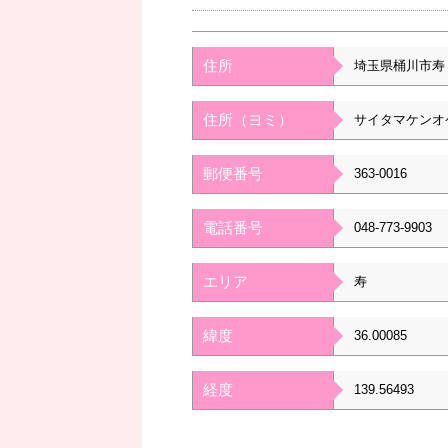
住所
埼玉県桶川市寿
住所（ヨミ）
サイタマケンオ
郵便番号
363-0016
電話番号
048-773-9903
エリア
寿
緯度
36.00085
経度
139.56493