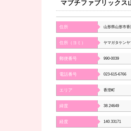
マブチファブリックス
住所
山形県山形市香
住所（ヨミ）
ヤマガタケンヤ
郵便番号
990-0039
電話番号
023-615-6766
エリア
香澄町
緯度
38.24649
経度
140.33171