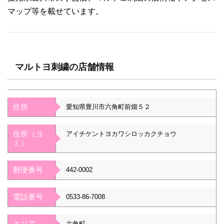
マップ等を載せています。
マルトヨ刺繍の店舗情報
住所
愛知県豊川市六角町前畑５２
住所（ヨ
アイチケントヨカワシロッカクチョウ
ミ）
郵便番号
442-0002
電話番号
0533-86-7008
エリア
六角町