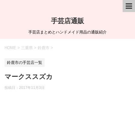
手芸店通販
手芸店まとめとハンドメイド用品の通販紹介
HOME
>
三重県
>
鈴鹿市
>
鈴鹿市の手芸店一覧
マークススズカ
投稿日：
2017年11月3日