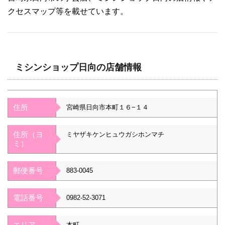
クセスマップ等を載せています。
ミシンショップ日向の店舗情報
住所
宮崎県日向市本町１６−１４
住所（ヨ
ミヤザキケンヒュウガシホンマチ
ミ）
郵便番号
883-0045
電話番号
0982-52-3071
エリア
本町