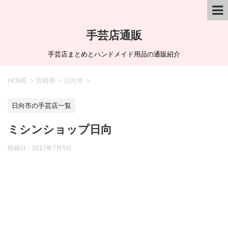
手芸店通販
手芸店まとめとハンドメイド用品の通販紹介
HOME
>
宮崎県
>
日向市
>
日向市の手芸店一覧
ミシンショップ日向
投稿日：
2017年7月5日