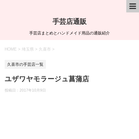
手芸店通販
手芸店まとめとハンドメイド用品の通販紹介
HOME
>
埼玉県
>
久喜市
>
久喜市の手芸店一覧
ユザワヤモラージュ菖蒲店
投稿日：
2017年10月9日