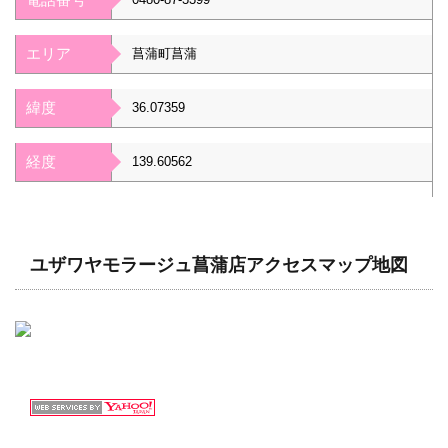
エリア
菖蒲町菖蒲
緯度
36.07359
経度
139.60562
ユザワヤモラージュ菖蒲店アクセスマップ地図