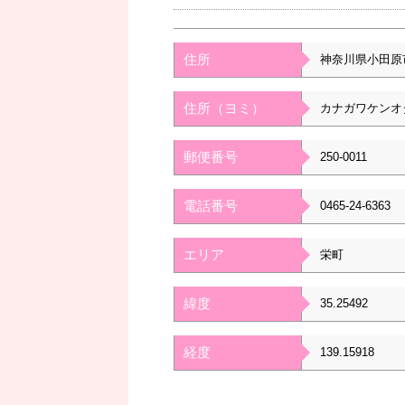
住所
神奈川県小田原
住所（ヨミ）
カナガワケンオ
郵便番号
250-0011
電話番号
0465-24-6363
エリア
栄町
緯度
35.25492
経度
139.15918