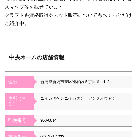
スマップ等を載せています。
クラフト系資格取得やネット販売についてもちょっとだけ
ご紹介中。
中央ネームの店舗情報
住所
新潟県新潟市東区逢谷内６丁目６−１３
住所（ヨ
ニイガタケンニイガタシヒガシクオウヤチ
ミ）
郵便番号
950-0814
電話番号
025-271-1023