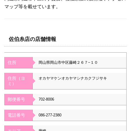
マップ等を載せています。
佐伯糸店の店舗情報
住所
岡山県岡山市中区藤崎２６７−１０
住所（ヨ
オカヤマケンオカヤマシナカクフジサキ
ミ）
郵便番号
702-8006
電話番号
086-277-2380
エリア
藤崎