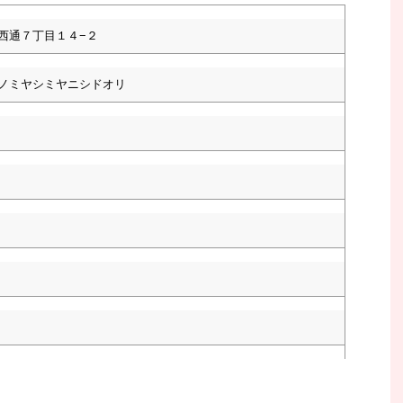
西通７丁目１４−２
ノミヤシミヤニシドオリ