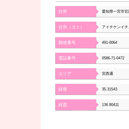
住所
愛知県一宮市宮
住所（ヨミ）
アイチケンイチ
郵便番号
491-0064
電話番号
0586-71-0472
エリア
宮西通
緯度
35.31543
経度
136.80411