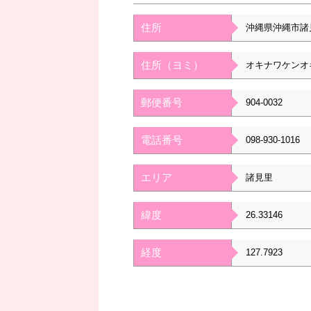
住所
沖縄県沖縄市諸
住所（ヨミ）
オキナワケンオ
郵便番号
904-0032
電話番号
098-930-1016
エリア
諸見里
緯度
26.33146
経度
127.7923