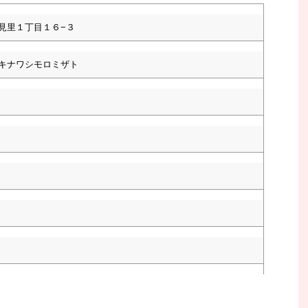
見里１丁目１６−３
キナワシモロミザト