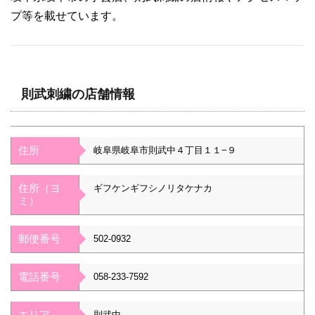
プ等を載せています。
則武刺繍の店舗情報
住所
岐阜県岐阜市則武中４丁目１１−９
住所（ヨ
ギフケンギフシノリタケナカ
ミ）
郵便番号
502-0932
電話番号
058-233-7592
エリア
則武中