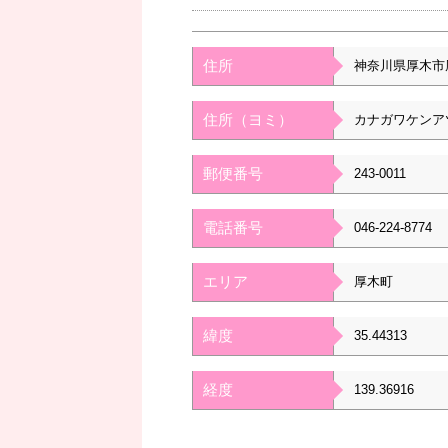
住所
神奈川県厚木市
住所（ヨミ）
カナガワケンア
郵便番号
243-0011
電話番号
046-224-8774
エリア
厚木町
緯度
35.44313
経度
139.36916