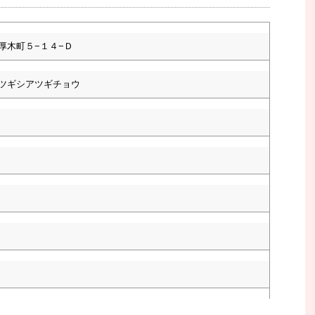
厚木町５−１４−Ｄ
ツギシアツギチョウ