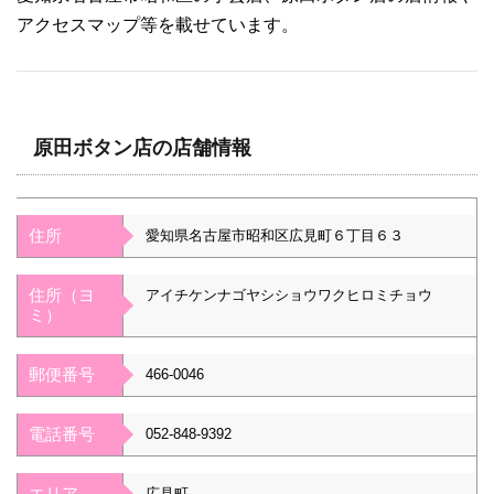
アクセスマップ等を載せています。
原田ボタン店の店舗情報
住所
愛知県名古屋市昭和区広見町６丁目６３
住所（ヨ
アイチケンナゴヤシショウワクヒロミチョウ
ミ）
郵便番号
466-0046
電話番号
052-848-9392
エリア
広見町