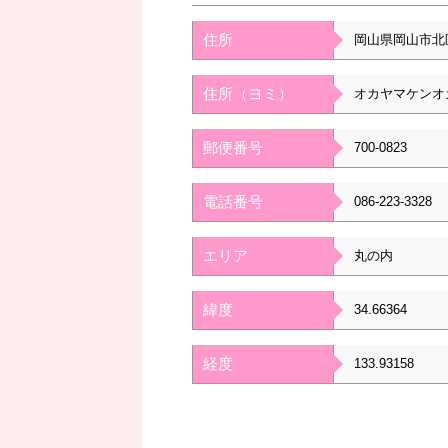
住所
岡山県岡山市北
住所（ヨミ）
オカヤマケンオ
郵便番号
700-0823
電話番号
086-223-3328
エリア
丸の内
緯度
34.66364
経度
133.93158