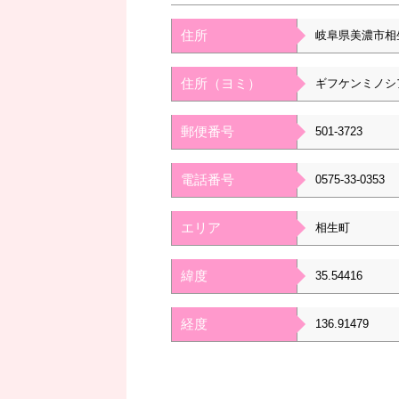
住所
岐阜県美濃市相
住所（ヨミ）
ギフケンミノシ
郵便番号
501-3723
電話番号
0575-33-0353
エリア
相生町
緯度
35.54416
経度
136.91479