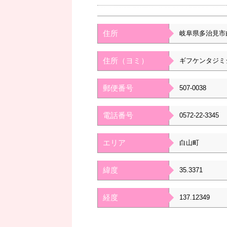
住所
岐阜県多治見市
住所（ヨミ）
ギフケンタジミ
郵便番号
507-0038
電話番号
0572-22-3345
エリア
白山町
緯度
35.3371
経度
137.12349