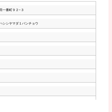
田一番町９２−３
ハシシヤマダ１バンチョウ