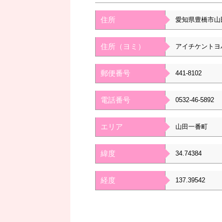
住所
愛知県豊橋市山
住所（ヨミ）
アイチケントヨ
郵便番号
441-8102
電話番号
0532-46-5892
エリア
山田一番町
緯度
34.74384
経度
137.39542