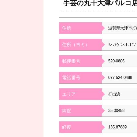
手芸の丸十大津パルコ
住所
滋賀県大津市打
住所（ヨミ）
シガケンオオツ
郵便番号
520-0806
電話番号
077-524-0488
エリア
打出浜
緯度
35.00458
経度
135.87889