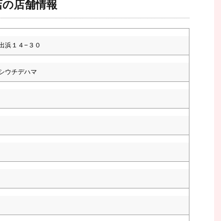
店の店舗情報
出浜１４−３０
シウチデハマ