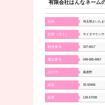
有限会社はんなネーム
住所
埼玉県さいたま
住所（ヨミ）
サイタマケンサ
郵便番号
337-0017
電話番号
048-685-6867
エリア
風渡野
緯度
35.93406
経度
139.67038