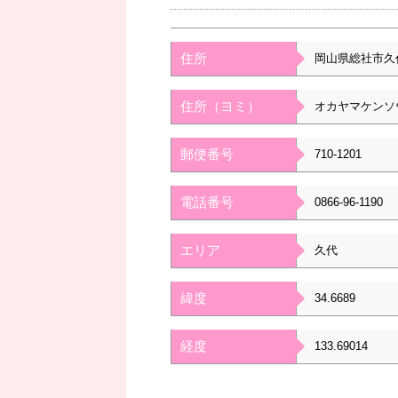
住所
岡山県総社市久
住所（ヨミ）
オカヤマケンソ
郵便番号
710-1201
電話番号
0866-96-1190
エリア
久代
緯度
34.6689
経度
133.69014