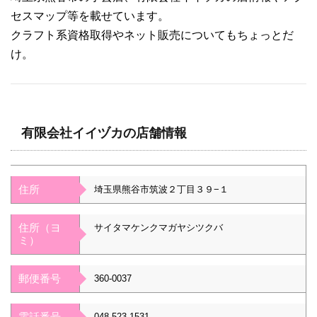
セスマップ等を載せています。
クラフト系資格取得やネット販売についてもちょっとだ
け。
有限会社イイヅカの店舗情報
住所
埼玉県熊谷市筑波２丁目３９−１
住所（ヨ
サイタマケンクマガヤシツクバ
ミ）
郵便番号
360-0037
電話番号
048-523-1531