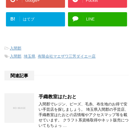
Google+
Pocket
B!
はてブ
LINE
-
入間郡
-
入間郡
,
埼玉県
,
有限会社マエザワ三芳ダイエー店
関連記事
手織教室はたおと
入間郡でレジン、ビーズ、毛糸、布生地のお得で安
い手芸店を探しましょう。 埼玉県入間郡の手芸店、
手織教室はたおとの店情報やアクセスマップ等を載
せています。 クラフト系資格取得やネット販売につ
いてもちょっ …