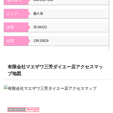
エリア
藤久保
緯度
35.84123
経度
139.53619
有限会社マエザワ三芳ダイエー店アクセスマッ
プ地図